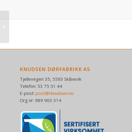
Randi-Line WC-skilt
1140.03
KNUDSEN DØRFABRIKK AS
Tjellevegen 35, 5593 Skånevik
Telefon: 53 75 51 44
E-post:
post@rknudsen.no
Org nr: 989 903 314