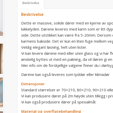
Beskrivelse
Beskrivelse
Dette er massive, solide dører med en kjerne av sp
lukkelyden. Dørene leveres med karm som er litt dyper
side. Dette utstikket kan være fra 5-20mm. Dersom d
karmens bakside. Det er kun en liten fuge mellom v
Veldig elegant løsning, helt uten lister.
Vi kan levere dørene med eller uten glass og vi har 
ønskelig byttes ut med en pakning, da vil døren gi 
Mer info om de forskjellige valgene finner du i dørb
Dørene kan også leveres som lyddør eller klimadør
Dimensjoner
Standard størrelser er 70×210, 80×210, 90×210 ell
Vi kan produsere dører på 2m høyde uten tillegg i pri
Vi kan også produsere dører på spesialmål.
Material og overflatebehandling