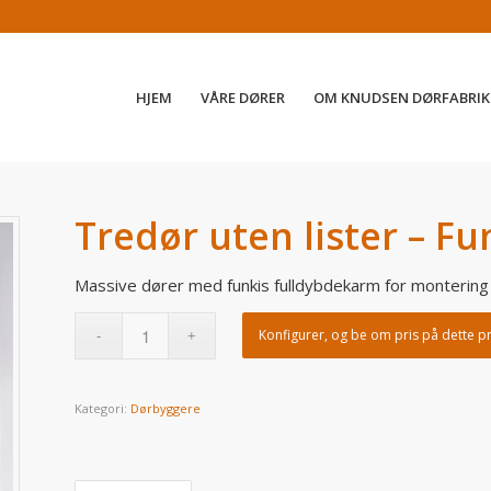
HJEM
VÅRE DØRER
OM KNUDSEN DØRFABRIK
Tredør uten lister – F
Massive dører med funkis fulldybdekarm for montering u
Konfigurer, og be om pris på dette p
Kategori:
Dørbyggere