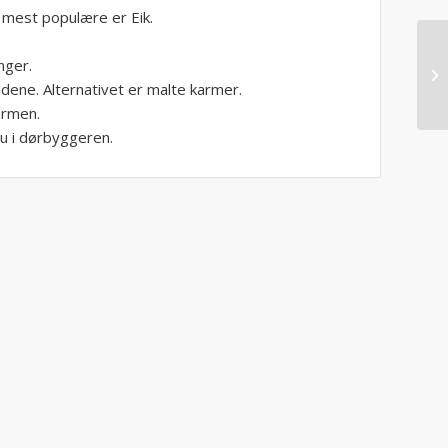
 mest populære er Eik.
nger.
ene. Alternativet er malte karmer.
armen.
du i dørbyggeren.