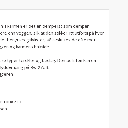
on. I karmen er det en dempelist som demper
e enn veggen, slik at den stikker litt utforbi på hver
et benyttes gulvlister, så avsluttes de ofte mot
eggen og karmens bakside.
flere typer terskler og beslag. Dempelisten kan om
en lyddemping på Rw 27dB.
yggeren.
er 100×210.
sen.