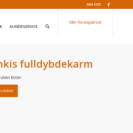
MIN SIDE
Facebook
Min forespørsel
K
KUNDESERVICE
unkis fulldybdekarm
ten lister.
roduktet