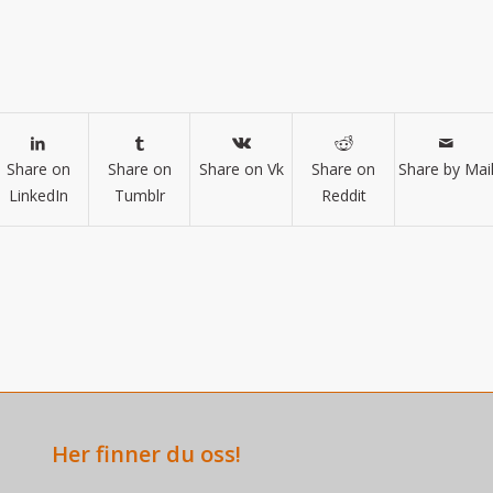
Share on
Share on
Share on Vk
Share on
Share by Mai
LinkedIn
Tumblr
Reddit
Her finner du oss!