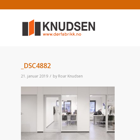
_DSC4882
/
21. januar 2019
by
Roar Knudsen