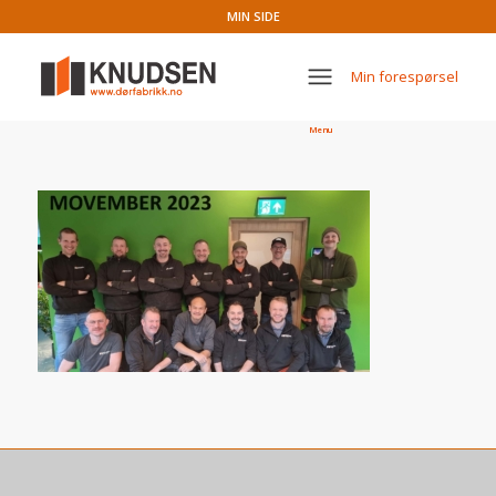
MIN SIDE
Min forespørsel
Menu