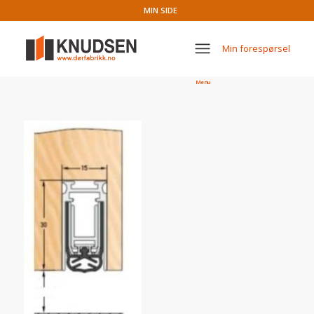
MIN SIDE
Min forespørsel
Menu