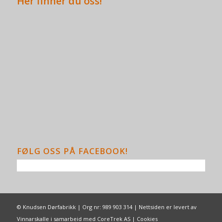
Her finner du oss!
FØLG OSS PÅ FACEBOOK!
© Knudsen Dørfabrikk | Org nr: 989 903 314 | Nettsiden er levert av
Vinnarskalle
i samarbeid med
CoreTrek AS
|
Cookies