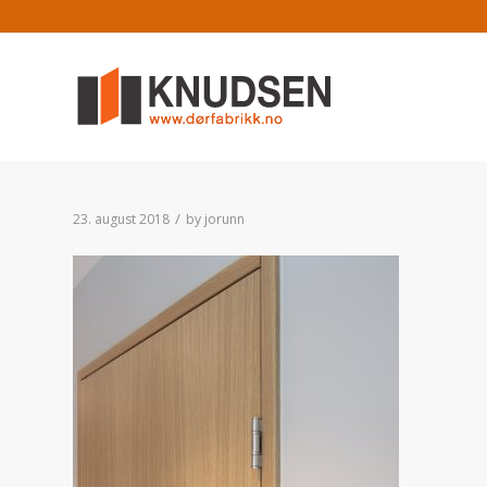
/
23. august 2018
by
jorunn